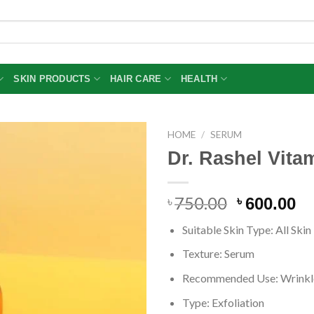
SKIN PRODUCTS
HAIR CARE
HEALTH
HOME
/
SERUM
Dr. Rashel Vit
750.00
Original
Cu
৳
৳
600.00
price
pr
Suitable Skin Type: All Ski
was:
is
৳ 750.00.
৳ 
Texture: Serum
Recommended Use: Wrinkle
Type: Exfoliation