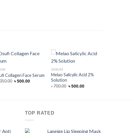
RUM
SERUM
Melao Salicylic Acid 2%
fi Collagen Face Serum
Solution
Original
Current
,350.00
৳
500.00
price
price
Original
Current
৳
700.00
৳
500.00
was:
is:
price
price
৳ 1,350.00.
৳ 500.00.
was:
is:
৳ 700.00.
৳ 500.00.
TOP RATED
 Anti
Laneige Lip Sleeping Mask