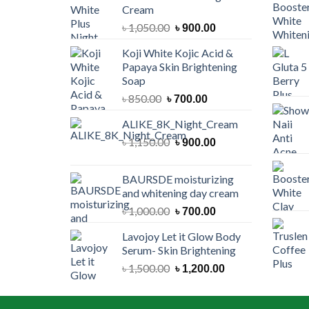
Cream
Original
Current
৳
1,050.00
৳
900.00
price
price
Koji White Kojic Acid &
was:
is:
Papaya Skin Brightening
৳ 1,050.00.
৳ 900.00.
Soap
Original
Current
৳
850.00
৳
700.00
price
price
ALIKE_8K_Night_Cream
was:
is:
৳ 850.00.
Original
৳ 700.00.
Current
৳
1,150.00
৳
900.00
price
price
was:
is:
BAURSDE moisturizing
৳ 1,150.00.
৳ 900.00.
and whitening day cream
Original
Current
৳
1,000.00
৳
700.00
price
price
Lavojoy Let it Glow Body
was:
is:
Serum- Skin Brightening
৳ 1,000.00.
৳ 700.00.
Original
Current
৳
1,500.00
৳
1,200.00
price
price
was:
is: