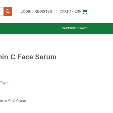
LOGIN / REGISTER
CART /
৳
0.00
FACEBOOK PAGE
amin C Face Serum
rrent
ice
n Type
:
600.00.
s & Anti Aging