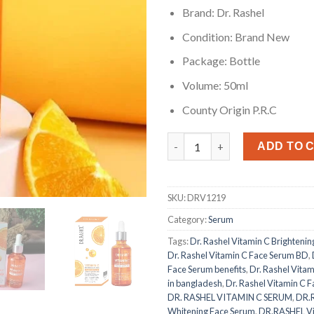
Brand: Dr. Rashel
Condition: Brand New
Package: Bottle
Volume: 50ml
County Origin P.R.C
Dr. Rashel Vitamin C Face Ser
ADD TO 
SKU:
DRV1219
Category:
Serum
Tags:
Dr. Rashel Vitamin C Brighteni
Dr. Rashel Vitamin C Face Serum BD
,
Face Serum benefits
,
Dr. Rashel Vitam
in bangladesh
,
Dr. Rashel Vitamin C F
DR. RASHEL VITAMIN C SERUM
,
DR.R
Whitening Face Serum
,
DR.RASHEL Vit