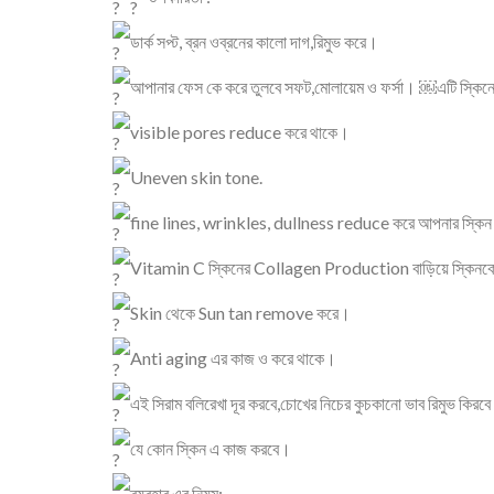
ডার্ক সপ্ট, ব্রন ওব্রনের কালো দাগ,রিমুভ করে।
আপানার ফেস কে করে তুলবে সফট,মোলায়েম ও ফর্সা। ￼এটি স্
visible pores reduce করে থাকে।
Uneven skin tone.
fine lines, wrinkles, dullness reduce করে আপনার স্কি
Vitamin C স্কিনের Collagen Production বাড়িয়ে স্কিনকে উ
Skin থেকে Sun tan remove করে।
Anti aging এর কাজ ও করে থাকে।
এই সিরাম বলিরেখা দূর করবে,চোখের নিচের কুচকানো ভাব রিমুভ কিরব
যে কোন স্কিন এ কাজ করবে।
ব্যবহার এর নিয়ম: