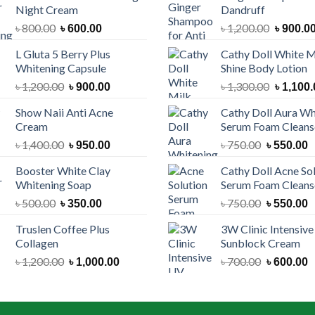
Night Cream
Dandruff
Original
Current
Original
৳
800.00
৳
1,200.00
৳
600.00
৳
900.0
price
price
price
L Gluta 5 Berry Plus
Cathy Doll White M
was:
is:
was:
Whitening Capsule
Shine Body Lotion
৳ 800.00.
৳ 600.00.
৳ 1,200.
Original
Current
Original
৳
1,200.00
৳
1,300.00
৳
900.00
৳
1,100.
price
price
price
Show Naii Anti Acne
Cathy Doll Aura Wh
was:
is:
was:
Cream
Serum Foam Cleans
৳ 1,200.00.
৳ 900.00.
৳ 1,300.
Original
Current
Original
C
৳
1,400.00
৳
750.00
৳
950.00
৳
550.00
price
price
price
p
Booster White Clay
Cathy Doll Acne So
was:
is:
was:
is
Whitening Soap
Serum Foam Cleans
৳ 1,400.00.
৳ 950.00.
৳ 750.00.
৳
Original
Current
Original
C
৳
500.00
৳
750.00
৳
350.00
৳
550.00
price
price
price
p
Truslen Coffee Plus
3W Clinic Intensiv
was:
is:
was:
is
Collagen
Sunblock Cream
৳ 500.00.
৳ 350.00.
৳ 750.00.
৳
Original
Current
Original
C
৳
1,200.00
৳
700.00
৳
1,000.00
৳
600.00
price
price
price
p
was:
is:
was:
is
৳ 1,200.00.
৳ 1,000.00.
৳ 700.00.
৳