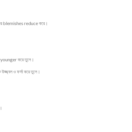
কিনের blemishes reduce করে।
ন younger করে তুলে।
জ্জ্বল ও ফর্সা করে তুলে।
ে।