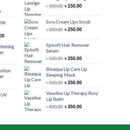
Original
Current
৳
300.00
৳
150.00
Current
price
price
0
price
was:
is:
Scru Cream Lips Scrub
ilk
is:
৳ 300.00.
৳ 150.00.
Original
Current
৳
300.00
00.
৳ 900.00.
৳
250.00
price
price
Current
00
was:
is:
price
Episoft Hair Remover
itening
৳ 300.00.
৳ 250.00.
is:
Serum
er
00.
৳ 1,100.00.
Original
Current
৳
500.00
৳
350.00
urrent
price
price
rice
Bioaqua Lip Care Lip
was:
is:
lution
:
Sleeping Mask
er
৳ 500.00.
৳ 350.00.
 550.00.
Original
Current
৳
500.00
৳
350.00
urrent
price
price
rice
Vaseline Lip Therapy Rosy
was:
is:
e UV
:
Lip Balm
৳ 500.00.
৳ 350.00.
 550.00.
Original
Current
৳
400.00
৳
350.00
urrent
price
price
rice
was:
is:
:
৳ 400.00.
৳ 350.00.
 600.00.