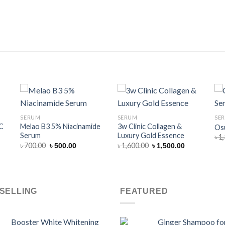
SERUM
SERUM
SE
 C
Melao B3 5% Niacinamide
3w Clinic Collagen &
Osu
Serum
Luxury Gold Essence
৳
1
nt
Original
Current
Original
Current
৳
700.00
৳
1,600.00
৳
500.00
৳
1,500.00
price
price
price
price
was:
is:
was:
is:
0.
৳ 700.00.
৳ 500.00.
৳ 1,600.00.
৳ 1,500.00.
SELLING
FEATURED
Booster White Whitening
Ginger Shampoo for