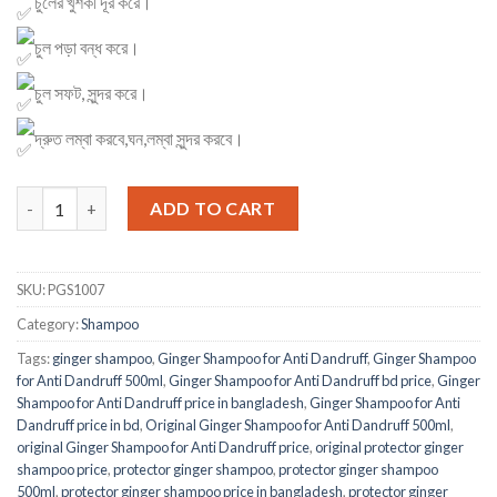
চুলের খুশকী দূর করে।
চুল পড়া বন্ধ করে।
চুল সফট, সুন্দর করে।
দ্রুত লম্বা করবে,ঘন,লম্বা সুন্দর করবে।
Ginger Shampoo for Anti Dandruff quantity
ADD TO CART
SKU:
PGS1007
Category:
Shampoo
Tags:
ginger shampoo
,
Ginger Shampoo for Anti Dandruff
,
Ginger Shampoo
for Anti Dandruff 500ml
,
Ginger Shampoo for Anti Dandruff bd price
,
Ginger
Shampoo for Anti Dandruff price in bangladesh
,
Ginger Shampoo for Anti
Dandruff price in bd
,
Original Ginger Shampoo for Anti Dandruff 500ml
,
original Ginger Shampoo for Anti Dandruff price
,
original protector ginger
shampoo price
,
protector ginger shampoo
,
protector ginger shampoo
500ml
,
protector ginger shampoo price in bangladesh
,
protector ginger