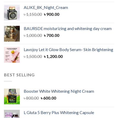
price
price
ALIKE_8K_Night_Cream
was:
is:
Original
Current
৳
1,150.00
৳ 850.00.
৳
900.00
৳ 700.00.
price
price
was:
is:
BAURSDE moisturizing and whitening day cream
৳ 1,150.00.
৳ 900.00.
Original
Current
৳
1,000.00
৳
700.00
price
price
was:
is:
Lavojoy Let it Glow Body Serum- Skin Brightening
৳ 1,000.00.
৳ 700.00.
Original
Current
৳
1,500.00
৳
1,200.00
price
price
was:
is:
৳ 1,500.00.
৳ 1,200.00.
BEST SELLING
Booster White Whitening Night Cream
Original
Current
৳
800.00
৳
600.00
price
price
was:
is:
L Gluta 5 Berry Plus Whitening Capsule
৳ 800.00.
৳ 600.00.