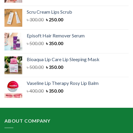
price
price
was:
is:
Scru Cream Lips Scrub
৳ 300.00.
৳ 150.00.
Original
Current
৳
300.00
৳
250.00
price
price
was:
is:
Episoft Hair Remover Serum
৳ 300.00.
৳ 250.00.
Original
Current
৳
500.00
৳
350.00
price
price
was:
is:
Bioaqua Lip Care Lip Sleeping Mask
৳ 500.00.
৳ 350.00.
Original
Current
৳
500.00
৳
350.00
price
price
was:
is:
Vaseline Lip Therapy Rosy Lip Balm
৳ 500.00.
৳ 350.00.
Original
Current
৳
400.00
৳
350.00
price
price
was:
is:
৳ 400.00.
৳ 350.00.
ABOUT COMPANY