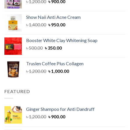
Original
Current
৳
1,200.00
৳
900.00
price
price
was:
is:
Show Naii Anti Acne Cream
৳ 1,200.00.
৳ 900.00.
Original
Current
৳
1,400.00
৳
950.00
price
price
was:
is:
Booster White Clay Whitening Soap
৳ 1,400.00.
৳ 950.00.
Original
Current
৳
500.00
৳
350.00
price
price
was:
is:
Truslen Coffee Plus Collagen
৳ 500.00.
৳ 350.00.
Original
Current
৳
1,200.00
৳
1,000.00
price
price
was:
is:
৳ 1,200.00.
৳ 1,000.00.
FEATURED
Ginger Shampoo for Anti Dandruff
Original
Current
৳
1,200.00
৳
900.00
price
price
was:
is: