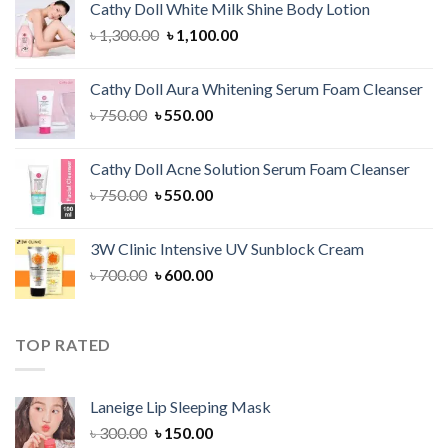
Cathy Doll White Milk Shine Body Lotion
৳ 1,200.00.
৳ 900.00.
Original
Current
৳
1,300.00
৳
1,100.00
price
price
was:
is:
Cathy Doll Aura Whitening Serum Foam Cleanser
৳ 1,300.00.
৳ 1,100.00.
Original
Current
৳
750.00
৳
550.00
price
price
was:
is:
Cathy Doll Acne Solution Serum Foam Cleanser
৳ 750.00.
৳ 550.00.
Original
Current
৳
750.00
৳
550.00
price
price
was:
is:
3W Clinic Intensive UV Sunblock Cream
৳ 750.00.
৳ 550.00.
Original
Current
৳
700.00
৳
600.00
price
price
was:
is:
৳ 700.00.
৳ 600.00.
TOP RATED
Laneige Lip Sleeping Mask
Original
Current
৳
300.00
৳
150.00