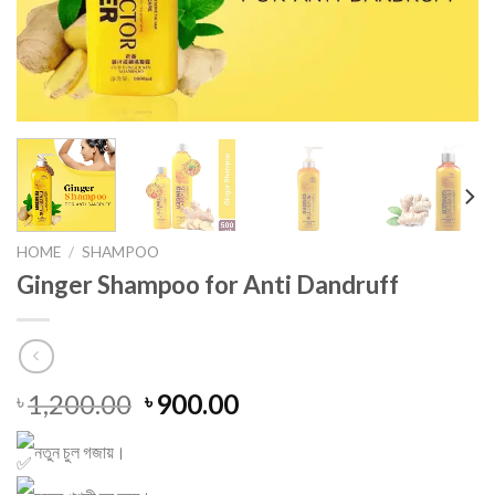
HOME
/
SHAMPOO
Ginger Shampoo for Anti Dandruff
Original
Current
1,200.00
900.00
৳
৳
price
price
was:
is:
নতুন চুল গজায়।
৳ 1,200.00.
৳ 900.00.