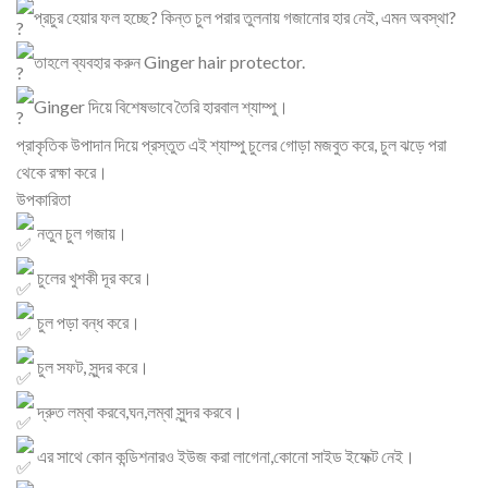
প্রচুর হেয়ার ফল হচ্ছে? কিন্ত চুল পরার তুলনায় গজানোর হার নেই, এমন অবস্থা?
তাহলে ব্যবহার করুন Ginger hair protector.
Ginger দিয়ে বিশেষভাবে তৈরি হারবাল শ্যাম্পু।
প্রাকৃতিক উপাদান দিয়ে প্রস্তুত এই শ্যাম্পু চুলের গোড়া মজবুত করে, চুল ঝড়ে পরা
থেকে রক্ষা করে।
উপকারিতা
নতুন চুল গজায়।
চুলের খুশকী দূর করে।
চুল পড়া বন্ধ করে।
চুল সফট, সুন্দর করে।
দ্রুত লম্বা করবে,ঘন,লম্বা সুন্দর করবে।
এর সাথে কোন কন্ডিশনারও ইউজ করা লাগেনা,কোনো সাইড ইফেক্ট নেই।