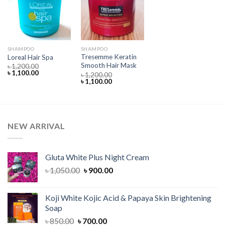
Add to
Add to
wishlist
wishlist
SHAMPOO
SHAMPOO
Tresemme Keratin
Loreal Hair Spa
Smooth Hair Mask
৳
1,200.00
Original
Current
৳
1,100.00
৳
1,200.00
price
price
Original
Current
৳
1,100.00
was:
is:
price
price
৳ 1,200.00.
৳ 1,100.00.
was:
is:
৳ 1,200.00.
৳ 1,100.00.
NEW ARRIVAL
Gluta White Plus Night Cream
Original
Current
৳
1,050.00
৳
900.00
price
price
was:
is:
Koji White Kojic Acid & Papaya Skin Brightening
৳ 1,050.00.
৳ 900.00.
Soap
Original
Current
৳
850.00
৳
700.00