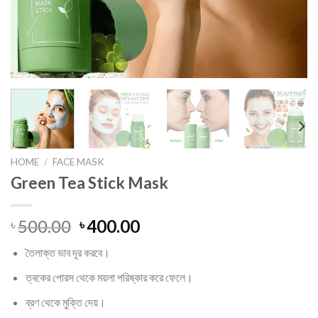
HOME
/
FACE MASK
Green Tea Stick Mask
Original
Current
500.00
400.00
৳
৳
price
price
তৈলাক্ত ভাব দূর করবে।
was:
is:
৳ 500.00.
৳ 400.00.
ত্বকের পোরস থেকে ময়লা পরিষ্কার করে ফেলে।
ব্রণ থেকে মুক্তি দেয়।