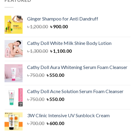
Ginger Shampoo for Anti Dandruff
Original
Current
৳
1,200.00
৳
900.00
price
price
was:
is:
Cathy Doll White Milk Shine Body Lotion
৳ 1,200.00.
৳ 900.00.
Original
Current
৳
1,300.00
৳
1,100.00
price
price
was:
is:
Cathy Doll Aura Whitening Serum Foam Cleanser
৳ 1,300.00.
৳ 1,100.00.
Original
Current
৳
750.00
৳
550.00
price
price
was:
is:
Cathy Doll Acne Solution Serum Foam Cleanser
৳ 750.00.
৳ 550.00.
Original
Current
৳
750.00
৳
550.00
price
price
was:
is:
3W Clinic Intensive UV Sunblock Cream
৳ 750.00.
৳ 550.00.
Original
Current
৳
700.00
৳
600.00
price
price