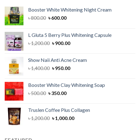
Booster White Whitening Night Cream
Original
Current
৳
800.00
৳
600.00
price
price
was:
is:
L Gluta 5 Berry Plus Whitening Capsule
৳ 800.00.
৳ 600.00.
Original
Current
৳
1,200.00
৳
900.00
price
price
was:
is:
Show Naii Anti Acne Cream
৳ 1,200.00.
৳ 900.00.
Original
Current
৳
1,400.00
৳
950.00
price
price
was:
is:
Booster White Clay Whitening Soap
৳ 1,400.00.
৳ 950.00.
Original
Current
৳
500.00
৳
350.00
price
price
was:
is:
Truslen Coffee Plus Collagen
৳ 500.00.
৳ 350.00.
Original
Current
৳
1,200.00
৳
1,000.00
price
price
was:
is:
৳ 1,200.00.
৳ 1,000.00.
FEATURED