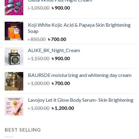
Original
Current
৳
1,050.00
৳
900.00
price
price
was:
is:
Koji White Kojic Acid & Papaya Skin Brightening
৳ 1,050.00.
৳ 900.00.
Soap
Original
Current
৳
850.00
৳
700.00
price
price
ALIKE_8K_Night_Cream
was:
is:
Original
Current
৳
1,150.00
৳ 850.00.
৳
900.00
৳ 700.00.
price
price
was:
is:
BAURSDE moisturizing and whitening day cream
৳ 1,150.00.
৳ 900.00.
Original
Current
৳
1,000.00
৳
700.00
price
price
was:
is:
Lavojoy Let it Glow Body Serum- Skin Brightening
৳ 1,000.00.
৳ 700.00.
Original
Current
৳
1,500.00
৳
1,200.00
price
price
was:
is:
৳ 1,500.00.
৳ 1,200.00.
BEST SELLING