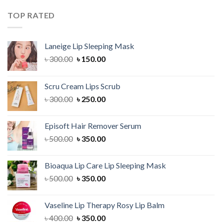
was:
is:
৳ 700.00.
৳ 600.00.
TOP RATED
Laneige Lip Sleeping Mask
Original
Current
৳
300.00
৳
150.00
price
price
was:
is:
Scru Cream Lips Scrub
৳ 300.00.
৳ 150.00.
Original
Current
৳
300.00
৳
250.00
price
price
was:
is:
Episoft Hair Remover Serum
৳ 300.00.
৳ 250.00.
Original
Current
৳
500.00
৳
350.00
price
price
was:
is:
Bioaqua Lip Care Lip Sleeping Mask
৳ 500.00.
৳ 350.00.
Original
Current
৳
500.00
৳
350.00
price
price
was:
is:
Vaseline Lip Therapy Rosy Lip Balm
৳ 500.00.
৳ 350.00.
Original
Current
৳
400.00
৳
350.00