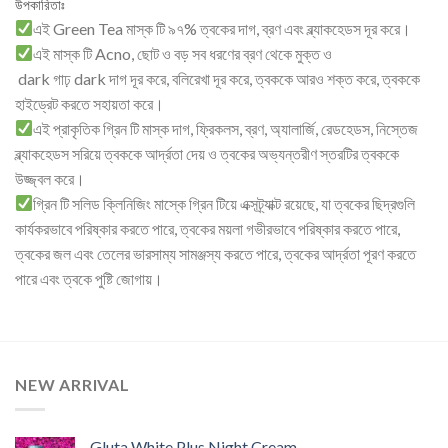
উপকারিতাঃ
এই Green Tea মাস্ক টি ৯৭% ত্বকের দাগ, ব্রণ এবং ব্ল্যাকহেডস দূর করে।
এই মাস্ক টি Acno, ছোট ও বড় সব ধরণের ব্রণ থেকে মুক্ত ও
️ dark গাঢ় dark দাগ দূর করে, বলিরেখা দূর করে, ত্বককে আরও শক্ত করে, ত্বককে
হাইড্রেট করতে সহায়তা করে।
এই প্রাকৃতিক গ্রিন টি মাস্ক দাগ, ফ্রিকলস, ব্রণ, অ্যালার্জি, রেডহেডস, নিস্তেজ
ব্ল্যাকহেডস সরিয়ে ত্বককে আর্দ্রতা দেয় ও ত্বকের অভ্যন্তরীণ স্তরটির ত্বককে
উজ্জ্বল করে।
গ্রিন টি সলিড ক্লিনিজিং মাস্কে গ্রিন টিয়ে এক্সট্র্যাক্ট রয়েছে, যা ত্বকের ছিদ্রগুলি
কার্যকরভাবে পরিষ্কার করতে পারে, ত্বকের ময়লা গভীরভাবে পরিষ্কার করতে পারে,
ত্বকের জল এবং তেলের ভারসাম্য সামঞ্জস্য করতে পারে, ত্বকের আর্দ্রতা পূরণ করতে
পারে এবং ত্বকে পুষ্টি জোগায়।
NEW ARRIVAL
Gluta White Plus Night Cream